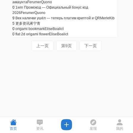
аккаунта
FerumerQuono
0
1win Промокод — Официальный бонус код
2026
FerumerQuono
9
Век налички ушёл — теперь платим криптой и QR
MerleKib
5
更多资讯
蒋宁青
0
origami bookmark
EliseBoalict
0
flat 2d origami flower
EliseBoalict
上一页
第9页
下一页
首页
资讯
发现
我的