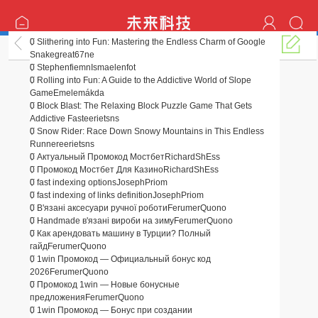
0
Slithering into Fun: Mastering the Endless Charm of Google
AI
Snake
great67ne
0
Stephenfiemn
Ismaelenfot
0
Rolling into Fun: A Guide to the Addictive World of Slope
Game
Emelemákda
0
Block Blast: The Relaxing Block Puzzle Game That Gets
Addictive Fast
eerietsns
0
Snow Rider: Race Down Snowy Mountains in This Endless
Runner
eerietsns
0
Актуальный Промокод Мостбет
RichardShEss
0
Промокод Мостбет Для Казино
RichardShEss
0
fast indexing options
JosephPriom
0
fast indexing of links definition
JosephPriom
0
В'язані аксесуари ручної роботи
FerumerQuono
0
Handmade в'язані вироби на зиму
FerumerQuono
0
Как арендовать машину в Турции? Полный
гайд
FerumerQuono
0
1win Промокод — Официальный бонус код
2026
FerumerQuono
0
Промокод 1win — Новые бонусные
предложения
FerumerQuono
0
1win Промокод — Бонус при создании