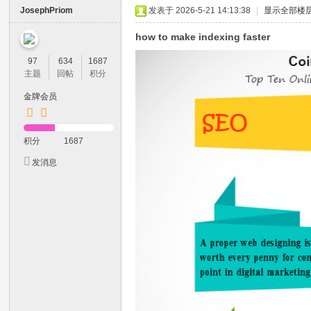
JosephPriom
发表于 2026-5-21 14:13:38
|
显示全部楼
how to make indexing faster
97
634
1687
主题
回帖
积分
金牌会员
积分
1687
发消息