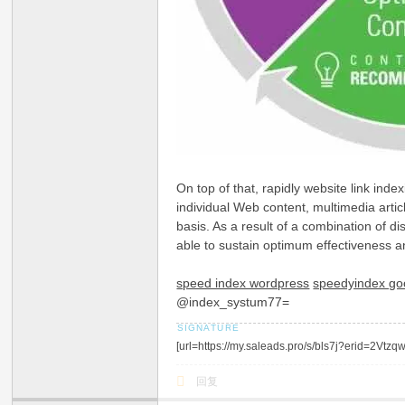
On top of that, rapidly website link in
individual Web content, multimedia arti
basis. As a result of a combination of d
able to sustain optimum effectiveness 
speed index wordpress
speedyindex go
@index_systum77=
[url=https://my.saleads.pro/s/bls7j?erid=2
回复