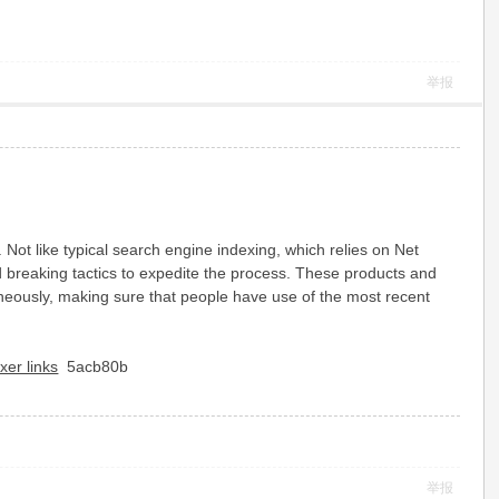
举报
Not like typical search engine indexing, which relies on Net
nd breaking tactics to expedite the process. These products and
taneously, making sure that people have use of the most recent
xer links
5acb80b
举报