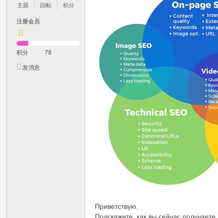
主题
回帖
积分
注册会员
积分
78
发消息
Приветствую.
Подскажите, как вы сейчас получаете