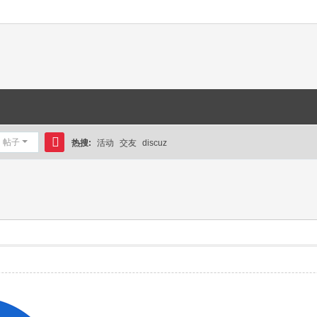
帖子
热搜:
活动
交友
discuz
搜
索