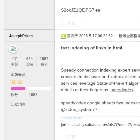
S2okJZ1QEjFG7iee
回复
JosephPriom
发表于 2026-5-17 08:22:52
|
显示全部楼
fast indexing of links in html
97
634
1687
主题
回帖
积分
Speedy connection indexing expert servi
金牌会员
crawlers to discover and index articles
services leverage State-of-the-art algo
details at their fingertips.
speedindex
积分
1687
speedyindex google sheets
fast indexi
发消息
@index_systum77=
[url=https://my.saleads.pro/s/bls7j?erid=2
回复