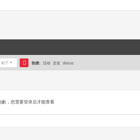
帖子
热搜:
活动
交友
discuz
搜
索
抱歉，您需要登录后才能查看