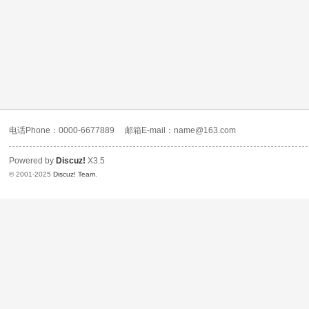
电话Phone：0000-6677889
邮箱E-mail：name@163.com
Powered by
Discuz!
X3.5
© 2001-2025
Discuz! Team
.