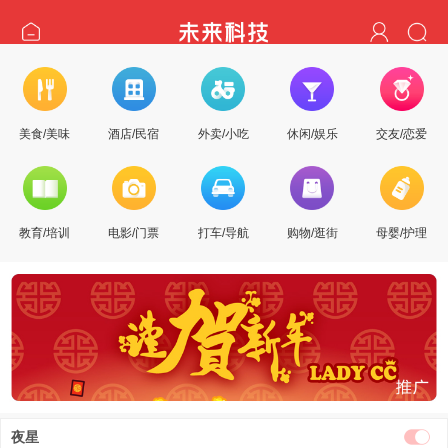
美食/美味
酒店/民宿
外卖/小吃
休闲/娱乐
交友/恋爱
教育/培训
电影/门票
打车/导航
购物/逛街
母婴/护理
夜星