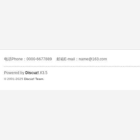
电话Phone：0000-6677889
邮箱E-mail：name@163.com
Powered by
Discuz!
X3.5
© 2001-2025
Discuz! Team
.