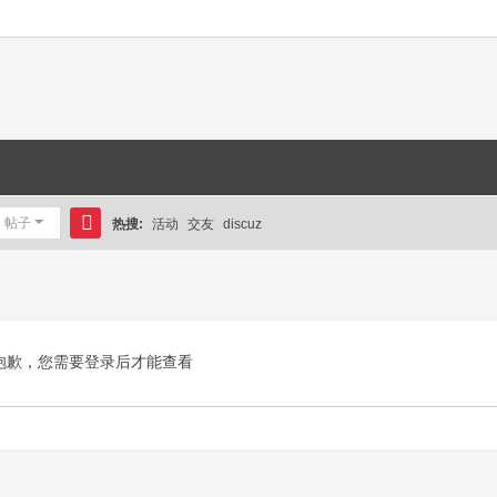
帖子
热搜:
活动
交友
discuz
搜
索
抱歉，您需要登录后才能查看